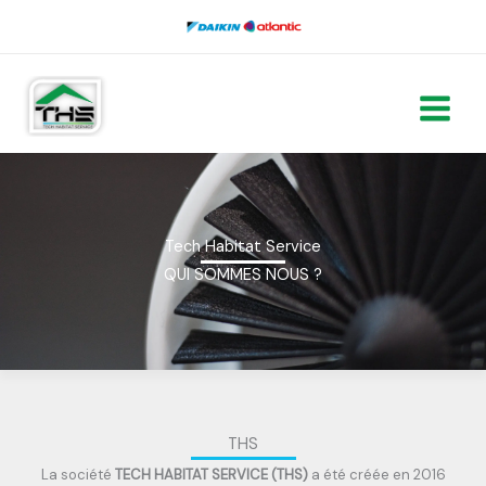
Aller
au
contenu
Tech Habitat Service
QUI SOMMES NOUS ?
THS
La société
TECH HABITAT SERVICE (THS)
a été créée en 2016